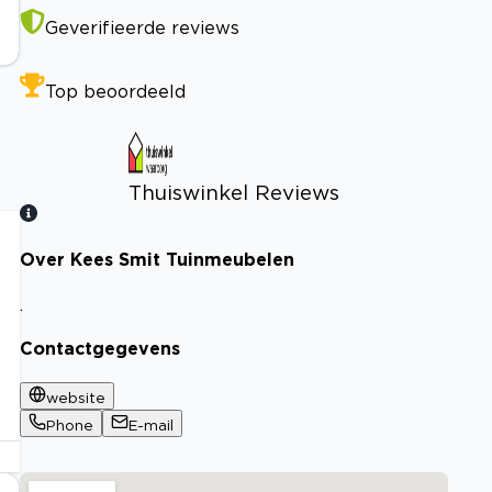
Geverifieerde reviews
Top beoordeeld
Thuiswinkel Reviews
Over Kees Smit Tuinmeubelen
Bekijk certificaat
.
Contactgegevens
website
Phone
E-mail