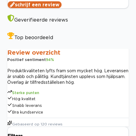
schrijf een review
Geverifieerde reviews
Top beoordeeld
Review overzicht
Positief sentiment
94
%
Produktkvaliteten lyfts fram som mycket hög. Leveransen
är snabb och pålitlig. Kundtjänsten upplevs som hjälpsam.
Överlag är tillfredsställelsen hög.
Sterke punten
Hög kvalitet
Snabb leverans
Bra kundservice
Gebaseerd op
120
reviews