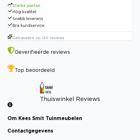
Sterke punten
Hög kvalitet
Snabb leverans
Bra kundservice
Gebaseerd op
120
reviews
Geverifieerde reviews
Top beoordeeld
Thuiswinkel Reviews
Om Kees Smit Tuinmeubelen
Bekijk certificaat
Contactgegevens