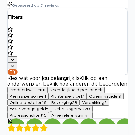
Gebaseerd op
51
reviews
Filters
Kies wat voor jou belangrijk is
Klik op een
onderwerp en bekijk hoe anderen dit beoordelen
Productkwaliteit
11
Vriendelijkheid personeel
1
Kennis personeel
1
Klantenservice
17
Openingstijden
1
Online bestellen
16
Bezorging
28
Verpakking
2
Waar voor je geld
5
Gebruiksgemak
20
Professionaliteit
15
Algehele ervaring
4
10