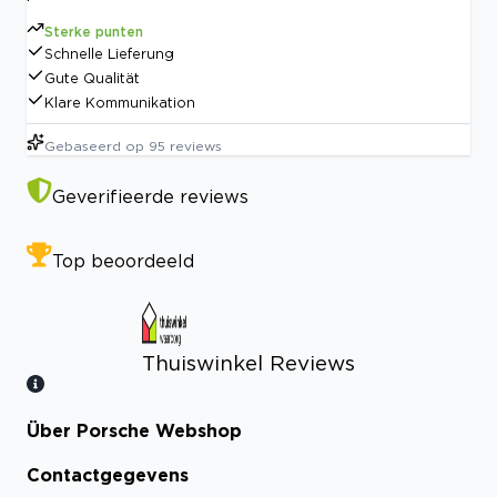
Sterke punten
Schnelle Lieferung
Gute Qualität
Klare Kommunikation
Gebaseerd op
95
reviews
Geverifieerde reviews
Top beoordeeld
Thuiswinkel Reviews
Über Porsche Webshop
Bekijk certificaat
Contactgegevens