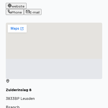
website
Phone
E-mail
Zuiderinslag
8
3833BP
Leusden
Branch