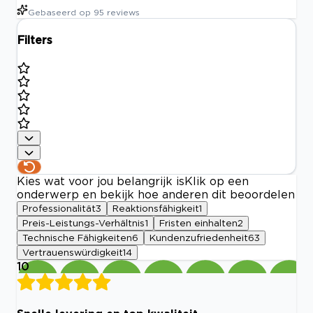
Gebaseerd op
95
reviews
Filters
Kies wat voor jou belangrijk is
Klik op een
onderwerp en bekijk hoe anderen dit beoordelen
Professionalität
3
Reaktionsfähigkeit
1
Preis-Leistungs-Verhältnis
1
Fristen einhalten
2
Technische Fähigkeiten
6
Kundenzufriedenheit
63
Vertrauenswürdigkeit
14
10