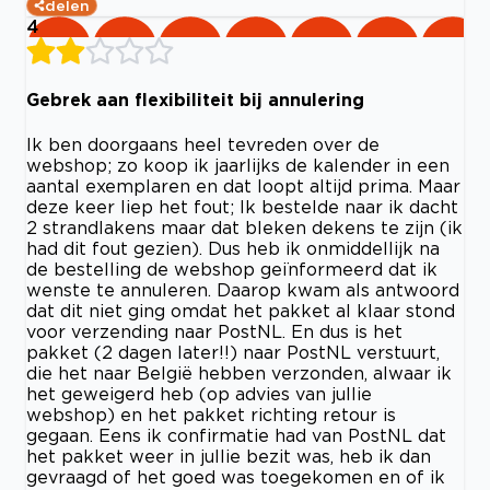
delen
4
Gebrek aan flexibiliteit bij annulering
Ik ben doorgaans heel tevreden over de
webshop; zo koop ik jaarlijks de kalender in een
aantal exemplaren en dat loopt altijd prima. Maar
deze keer liep het fout; Ik bestelde naar ik dacht
2 strandlakens maar dat bleken dekens te zijn (ik
had dit fout gezien). Dus heb ik onmiddellijk na
de bestelling de webshop geïnformeerd dat ik
wenste te annuleren. Daarop kwam als antwoord
dat dit niet ging omdat het pakket al klaar stond
voor verzending naar PostNL. En dus is het
pakket (2 dagen later!!) naar PostNL verstuurt,
die het naar België hebben verzonden, alwaar ik
het geweigerd heb (op advies van jullie
webshop) en het pakket richting retour is
gegaan. Eens ik confirmatie had van PostNL dat
het pakket weer in jullie bezit was, heb ik dan
gevraagd of het goed was toegekomen en of ik