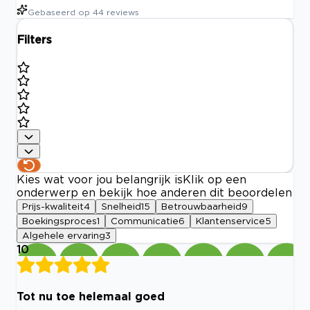
Gebaseerd op
44
reviews
Filters
Kies wat voor jou belangrijk is
Klik op een
onderwerp en bekijk hoe anderen dit beoordelen
Prijs-kwaliteit
4
Snelheid
15
Betrouwbaarheid
9
Boekingsproces
1
Communicatie
6
Klantenservice
5
Algehele ervaring
3
10
Tot nu toe helemaal goed