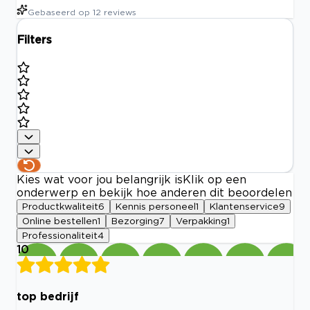
Gebaseerd op
12
reviews
Filters
Kies wat voor jou belangrijk is
Klik op een
onderwerp en bekijk hoe anderen dit beoordelen
Productkwaliteit
6
Kennis personeel
1
Klantenservice
9
Online bestellen
1
Bezorging
7
Verpakking
1
Professionaliteit
4
10
top bedrijf