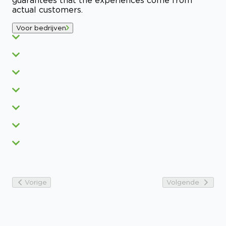
guarantees that the experiences come from
actual customers.
Voor bedrijven
Vorige
Volgende