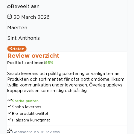
Beveelt aan
20 March 2026
Maerten
Sint Anthonis
delen
Review overzicht
Positief sentiment
95
%
Snabb leverans och pålitlig paketering är vanliga teman.
Produkten och sortimentet får ofta gott omdöme, liksom
tydlig kommunikation under leveransen. Överlag upplevs
köpupplevelsen som smidig och pålitlig.
Sterke punten
Snabb leverans
Bra produktkvalitet
Hjälpsam kundtjänst
Gebaseerd op
76
reviews