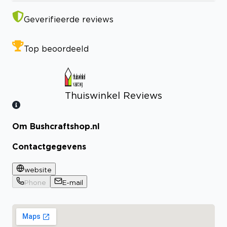
Geverifieerde reviews
Top beoordeeld
Thuiswinkel Reviews
Om Bushcraftshop.nl
Bekijk certificaat
Contactgegevens
website
Phone
E-mail