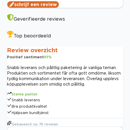
schrijf een review
Geverifieerde reviews
Top beoordeeld
Review overzicht
Positief sentiment
95
%
Snabb leverans och pålitlig paketering är vanliga teman.
Produkten och sortimentet får ofta gott omdöme, liksom
tydlig kommunikation under leveransen. Överlag upplevs
köpupplevelsen som smidig och pålitlig.
Sterke punten
Snabb leverans
Bra produktkvalitet
Hjälpsam kundtjänst
Gebaseerd op
76
reviews