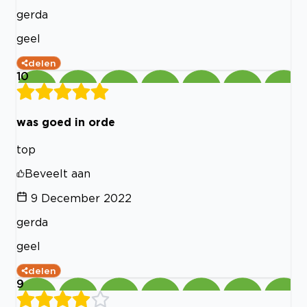
gerda
geel
delen
10
was goed in orde
top
Beveelt aan
9 December 2022
gerda
geel
delen
9