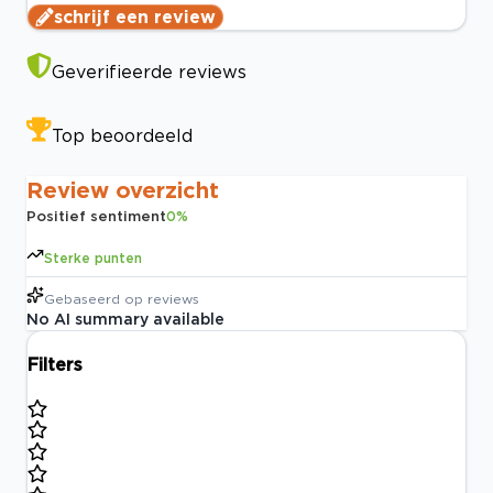
schrijf een review
Geverifieerde reviews
Top beoordeeld
Review overzicht
Positief sentiment
0
%
Sterke punten
Gebaseerd op
reviews
No AI summary available
Filters