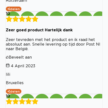
Rotterdam
delen
10
Zeer goed product Hartelijk dank
Zeer tevreden met het product en ik raad het
absoluut aan. Snelle levering op tijd door Post Nl
naar België.
Beveelt aan
4 April 2023
lili
Bruxelles
delen
10