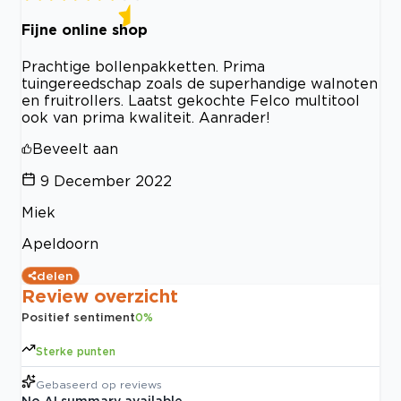
Fijne online shop
Prachtige bollenpakketten. Prima
tuingereedschap zoals de superhandige walnoten
en fruitrollers. Laatst gekochte Felco multitool
ook van prima kwaliteit. Aanrader!
Beveelt aan
9 December 2022
Miek
Apeldoorn
delen
Review overzicht
Positief sentiment
0
%
Sterke punten
Gebaseerd op
reviews
No AI summary available