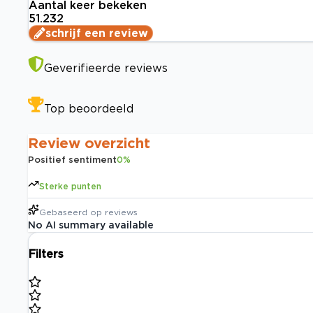
Aantal keer bekeken
51.232
schrijf een review
Geverifieerde reviews
Top beoordeeld
Review overzicht
Positief sentiment
0
%
Sterke punten
Gebaseerd op
reviews
No AI summary available
Filters