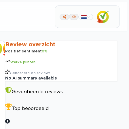
Review overzicht
Positief sentiment
0
%
Sterke punten
Gebaseerd op
reviews
No AI summary available
Geverifieerde reviews
Top beoordeeld