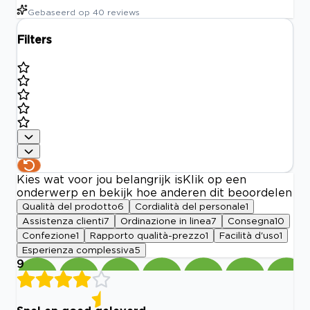
Gebaseerd op
40
reviews
Filters
Kies wat voor jou belangrijk is
Klik op een
onderwerp en bekijk hoe anderen dit beoordelen
Qualità del prodotto
6
Cordialità del personale
1
Assistenza clienti
7
Ordinazione in linea
7
Consegna
10
Confezione
1
Rapporto qualità-prezzo
1
Facilità d'uso
1
Esperienza complessiva
5
9