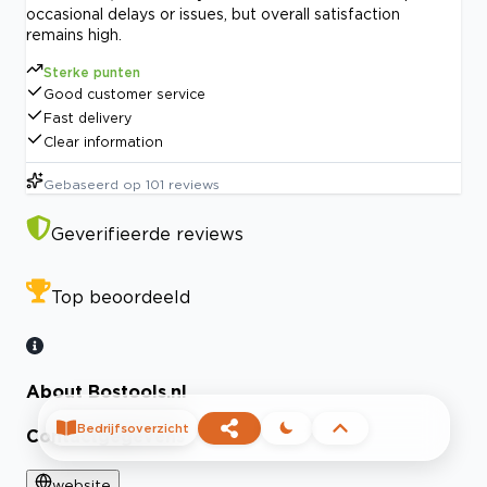
occasional delays or issues, but overall satisfaction
remains high.
Sterke punten
Good customer service
Fast delivery
Clear information
Gebaseerd op
101
reviews
Geverifieerde reviews
Top beoordeeld
About Bostools.nl
Bedrijfsoverzicht
Contactgegevens
website