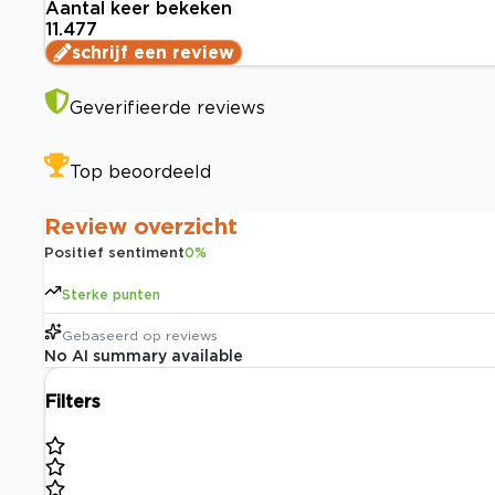
Aantal keer bekeken
11.477
schrijf een review
Geverifieerde reviews
Top beoordeeld
Review overzicht
Positief sentiment
0
%
Sterke punten
Gebaseerd op
reviews
No AI summary available
Filters