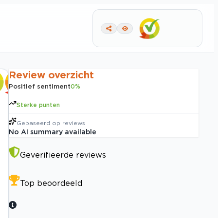
Review overzicht
Positief sentiment
0
%
Sterke punten
Gebaseerd op
reviews
No AI summary available
Geverifieerde reviews
Top beoordeeld