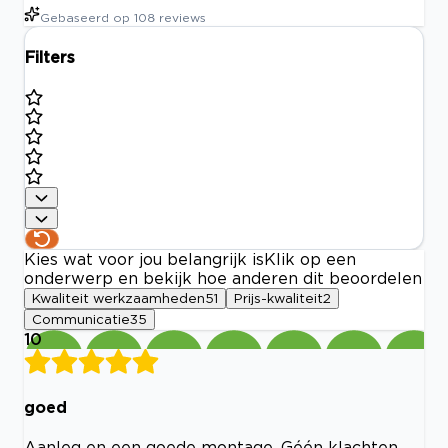
Gebaseerd op
108
reviews
Filters
Kies wat voor jou belangrijk is
Klik op een
onderwerp en bekijk hoe anderen dit beoordelen
Kwaliteit werkzaamheden
51
Prijs-kwaliteit
2
Communicatie
35
10
goed
Aanleg en een goede montage. Géén klachten.