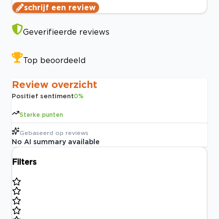
schrijf een review
Geverifieerde reviews
Top beoordeeld
Review overzicht
Positief sentiment
0
%
Sterke punten
Gebaseerd op
reviews
No AI summary available
Filters