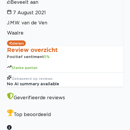
Beveelt aan
7 August 2021
J.M.W. van de Ven
Waalre
delen
Review overzicht
Positief sentiment
0
%
Sterke punten
Gebaseerd op
reviews
No AI summary available
Geverifieerde reviews
Top beoordeeld