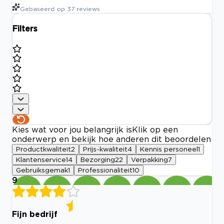
Gebaseerd op
37
reviews
Filters
Kies wat voor jou belangrijk is
Klik op een
onderwerp en bekijk hoe anderen dit beoordelen
Productkwaliteit
2
Prijs-kwaliteit
4
Kennis personeel
1
Klantenservice
14
Bezorging
22
Verpakking
7
Gebruiksgemak
1
Professionaliteit
10
9
Fijn bedrijf