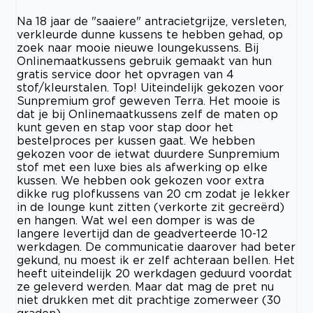
Na 18 jaar de "saaiere" antracietgrijze, versleten,
verkleurde dunne kussens te hebben gehad, op
zoek naar mooie nieuwe loungekussens. Bij
Onlinemaatkussens gebruik gemaakt van hun
gratis service door het opvragen van 4
stof/kleurstalen. Top! Uiteindelijk gekozen voor
Sunpremium grof geweven Terra. Het mooie is
dat je bij Onlinemaatkussens zelf de maten op
kunt geven en stap voor stap door het
bestelproces per kussen gaat. We hebben
gekozen voor de ietwat duurdere Sunpremium
stof met een luxe bies als afwerking op elke
kussen. We hebben ook gekozen voor extra
dikke rug plofkussens van 20 cm zodat je lekker
in de lounge kunt zitten (verkorte zit gecreërd)
en hangen. Wat wel een domper is was de
langere levertijd dan de geadverteerde 10-12
werkdagen. De communicatie daarover had beter
gekund, nu moest ik er zelf achteraan bellen. Het
heeft uiteindelijk 20 werkdagen geduurd voordat
ze geleverd werden. Maar dat mag de pret nu
niet drukken met dit prachtige zomerweer (30
graden).