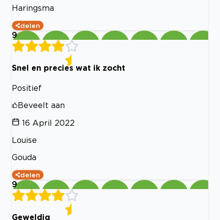
Haringsma
delen
9
Snel en precies wat ik zocht
Positief
Beveelt aan
16 April 2022
Louise
Gouda
delen
9
Geweldig