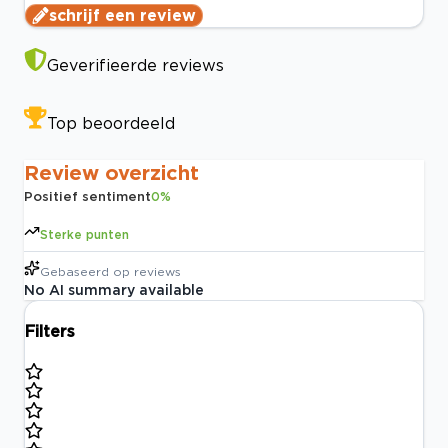
schrijf een review
Geverifieerde reviews
Top beoordeeld
Review overzicht
Positief sentiment
0
%
Sterke punten
Gebaseerd op
reviews
No AI summary available
Filters