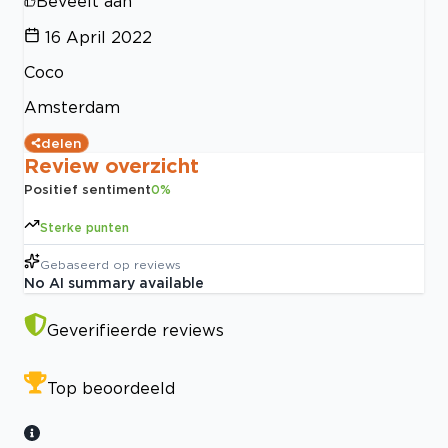
Beveelt aan
16 April 2022
Coco
Amsterdam
delen
Review overzicht
Positief sentiment
0
%
Sterke punten
Gebaseerd op
reviews
No AI summary available
Geverifieerde reviews
Top beoordeeld