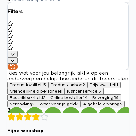
Filters
Kies wat voor jou belangrijk is
Klik op een
onderwerp en bekijk hoe anderen dit beoordelen
Productkwaliteit
5
Productaanbod
2
Prijs-kwaliteit
1
Vriendelijkheid personeel
1
Klantenservice
13
Beschikbaarheid
2
Online bestellen
14
Bezorging
59
Verpakking
2
Waar voor je geld
2
Algehele ervaring
5
8
Fijne webshop