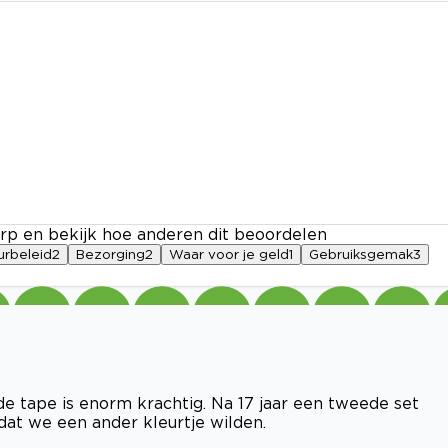
rp en bekijk hoe anderen dit beoordelen
urbeleid
2
Bezorging
2
Waar voor je geld
1
Gebruiksgemak
3
rde tape is enorm krachtig. Na 17 jaar een tweede set
at we een ander kleurtje wilden.