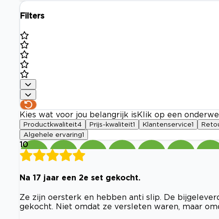
Filters
Kies wat voor jou belangrijk is
Klik op een onderwe
Productkwaliteit
4
Prijs-kwaliteit
1
Klantenservice
1
Reto
Algehele ervaring
1
10
Na 17 jaar een 2e set gekocht.
Ze zijn oersterk en hebben anti slip. De bijgeleve
gekocht. Niet omdat ze versleten waren, maar omd