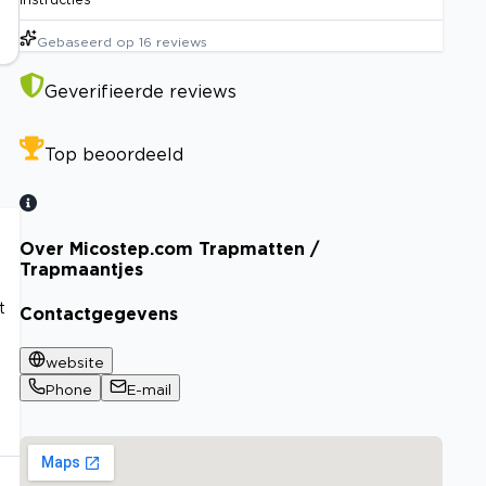
Gebaseerd op
16
reviews
Geverifieerde reviews
Top beoordeeld
Over Micostep.com Trapmatten /
Trapmaantjes
t
Contactgegevens
website
Phone
E-mail