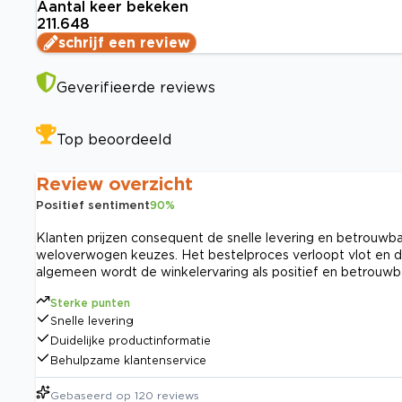
Aantal keer bekeken
211.648
schrijf een review
Geverifieerde reviews
Top beoordeeld
Review overzicht
Positief sentiment
90
%
Klanten prijzen consequent de snelle levering en betrouwbare
weloverwogen keuzes. Het bestelproces verloopt vlot en de
algemeen wordt de winkelervaring als positief en betrouwb
Sterke punten
Snelle levering
Duidelijke productinformatie
Behulpzame klantenservice
Gebaseerd op
120
reviews