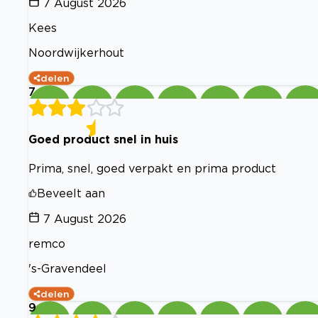
7 August 2026
Kees
Noordwijkerhout
delen
7
Goed product snel in huis
Prima, snel, goed verpakt en prima product
Beveelt aan
7 August 2026
remco
's-Gravendeel
delen
9