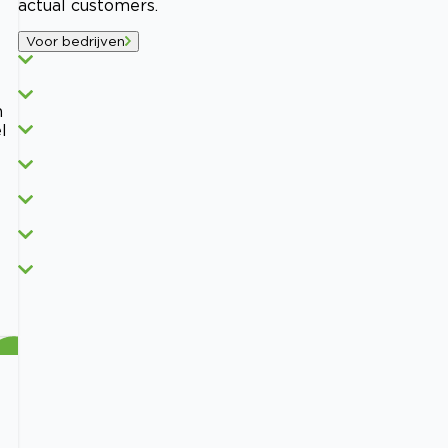
actual customers.
Voor bedrijven
n
l