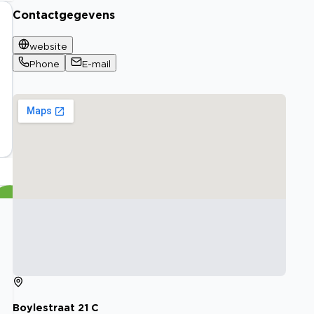
Contactgegevens
website
Phone
E-mail
Boylestraat
21
C