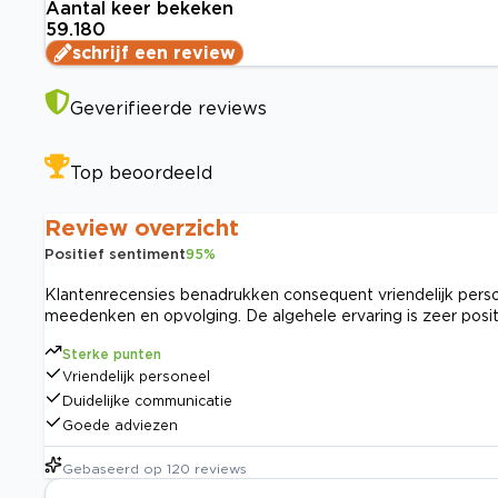
Aantal keer bekeken
59.180
schrijf een review
Geverifieerde reviews
Top beoordeeld
Review overzicht
Positief sentiment
95
%
Klantenrecensies benadrukken consequent vriendelijk perso
meedenken en opvolging. De algehele ervaring is zeer posi
Sterke punten
Vriendelijk personeel
Duidelijke communicatie
Goede adviezen
Gebaseerd op
120
reviews