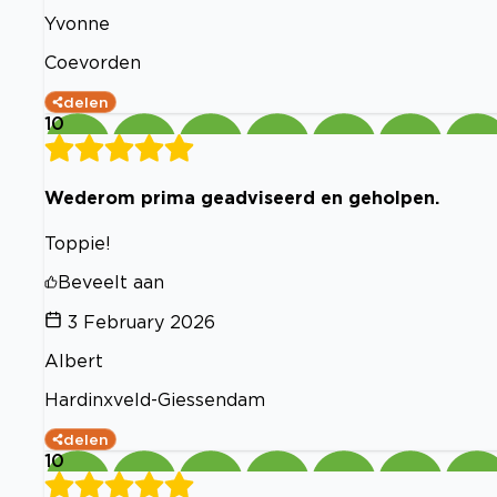
Yvonne
Coevorden
delen
10
Wederom prima geadviseerd en geholpen.
Toppie!
Beveelt aan
3 February 2026
Albert
Hardinxveld-Giessendam
delen
10