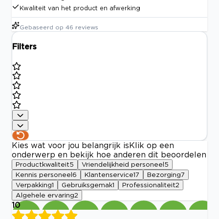
Kwaliteit van het product en afwerking
Gebaseerd op
46
reviews
Filters
Kies wat voor jou belangrijk is
Klik op een
onderwerp en bekijk hoe anderen dit beoordelen
Productkwaliteit
5
Vriendelijkheid personeel
5
Kennis personeel
6
Klantenservice
17
Bezorging
7
Verpakking
1
Gebruiksgemak
1
Professionaliteit
2
Algehele ervaring
2
10