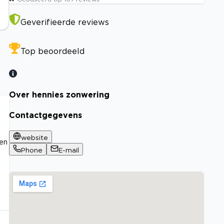
Geverifieerde reviews
Top beoordeeld
Over hennies zonwering
Contactgegevens
website
een
Phone
E-mail