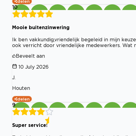
delen
10
Mooie buitenzinwering
Ik ben vakkundig,vriendelijk begeleid in mijn keuz
ook verricht door vriendelijke medewerkers. Wat m
Beveelt aan
10 July 2026
J.
Houten
delen
9
Super service!