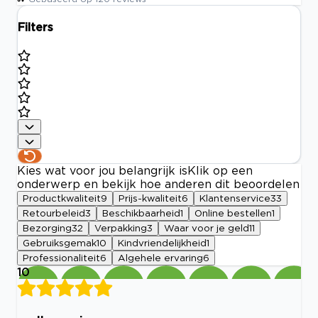
Filters
Kies wat voor jou belangrijk is
Klik op een
onderwerp en bekijk hoe anderen dit beoordelen
Productkwaliteit
9
Prijs-kwaliteit
6
Klantenservice
33
Retourbeleid
3
Beschikbaarheid
1
Online bestellen
1
Bezorging
32
Verpakking
3
Waar voor je geld
11
Gebruiksgemak
10
Kindvriendelijkheid
1
Professionaliteit
6
Algehele ervaring
6
10