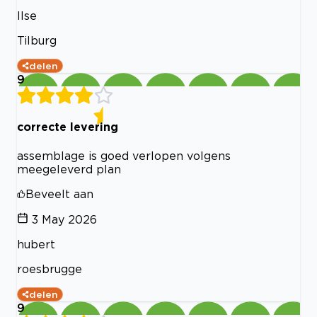
Ilse
Tilburg
delen
9
correcte levering
assemblage is goed verlopen volgens
meegeleverd plan
Beveelt aan
3 May 2026
hubert
roesbrugge
delen
9