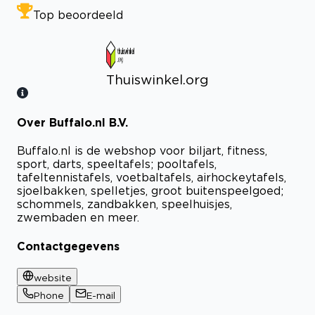
Top beoordeeld
Thuiswinkel.org
Over Buffalo.nl B.V.
Bekijk certificaat
Buffalo.nl is de webshop voor biljart, fitness,
sport, darts, speeltafels; pooltafels,
tafeltennistafels, voetbaltafels, airhockeytafels,
sjoelbakken, spelletjes, groot buitenspeelgoed;
schommels, zandbakken, speelhuisjes,
zwembaden en meer.
Contactgegevens
website
Phone
E-mail