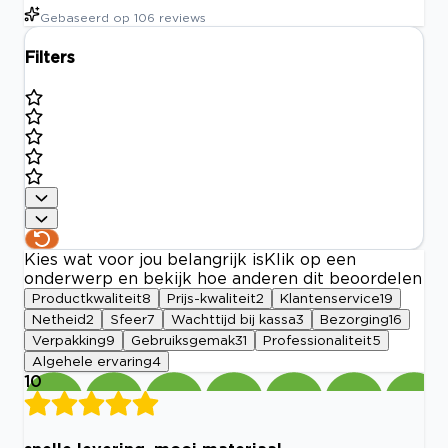
Gebaseerd op
106
reviews
Filters
Kies wat voor jou belangrijk is
Klik op een
onderwerp en bekijk hoe anderen dit beoordelen
Productkwaliteit
8
Prijs-kwaliteit
2
Klantenservice
19
Netheid
2
Sfeer
7
Wachttijd bij kassa
3
Bezorging
16
Verpakking
9
Gebruiksgemak
31
Professionaliteit
5
Algehele ervaring
4
10