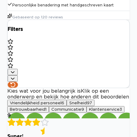
Persoonlijke benadering met handgeschreven kaart
Gebaseerd op
120
reviews
Filters
Kies wat voor jou belangrijk is
Klik op een
onderwerp en bekijk hoe anderen dit beoordelen
Vriendelijkheid personeel
6
Snelheid
97
Betrouwbaarheid
1
Communicatie
9
Klantenservice
3
9
Super!