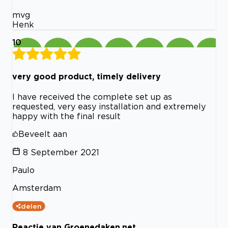
mvg
Henk
10
very good product, timely delivery
I have received the complete set up as
requested, very easy installation and extremely
happy with the final result
Beveelt aan
8 September 2021
Paulo
Amsterdam
delen
Reactie van Groenedaken.net