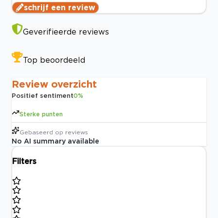
schrijf een review
Geverifieerde reviews
Top beoordeeld
Review overzicht
Positief sentiment
0
%
Sterke punten
Gebaseerd op
reviews
No AI summary available
Filters