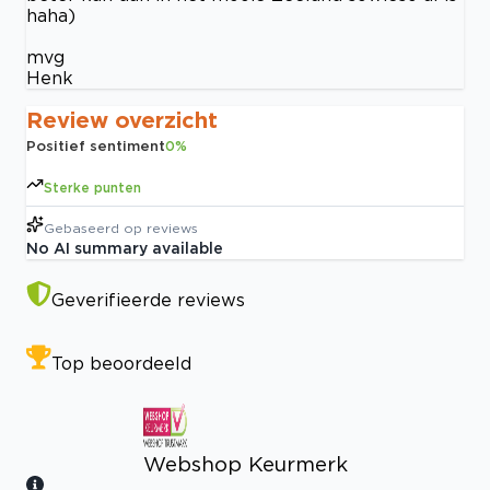
haha)
mvg
Henk
Review overzicht
Positief sentiment
0
%
Sterke punten
Gebaseerd op
reviews
No AI summary available
Geverifieerde reviews
Top beoordeeld
Webshop Keurmerk