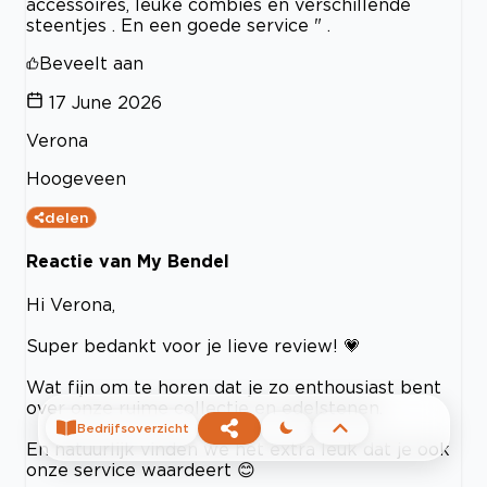
accessoires, leuke combies en verschillende
steentjes . En een goede service " .
Beveelt aan
17 June 2026
Verona
Hoogeveen
delen
Reactie van My Bendel
Hi Verona,
Super bedankt voor je lieve review! 💗
Wat fijn om te horen dat je zo enthousiast bent
over onze ruime collectie en edelstenen.
Bedrijfsoverzicht
En natuurlijk vinden we het extra leuk dat je ook
onze service waardeert 😊