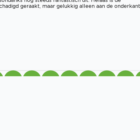
ondanks nog steeds fantastisch uit. Helaas is de
schadigd geraakt, maar gelukkig alleen aan de onderkant