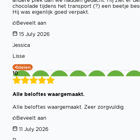
andere plek dan we hadden gedacht. Hij ziet er des
chocolade tijdens het transport (?) een beetje be
Hij was eigenlijk goed verpakt.
Beveelt aan
15 July 2026
Jessica
Lisse
delen
10
Alle beloftes waargemaakt.
Alle beloftes waargemaakt. Zeer zorgvuldig.
Beveelt aan
11 July 2026
R