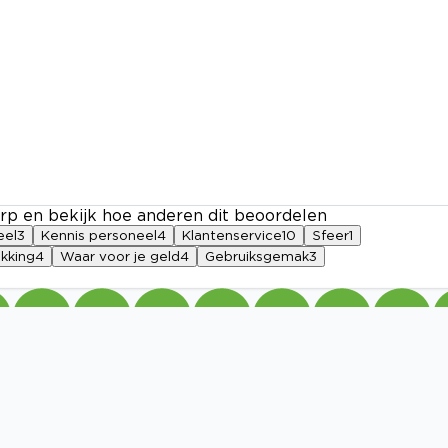
rp en bekijk hoe anderen dit beoordelen
eel
3
Kennis personeel
4
Klantenservice
10
Sfeer
1
kking
4
Waar voor je geld
4
Gebruiksgemak
3