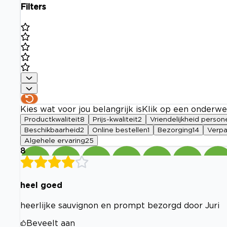
Filters
Kies wat voor jou belangrijk is
Klik op een onderwe
Productkwaliteit
8
Prijs-kwaliteit
2
Vriendelijkheid person
Beschikbaarheid
2
Online bestellen
1
Bezorging
14
Verpa
Algehele ervaring
25
8
heel goed
heerlijke sauvignon en prompt bezorgd door Juri
Beveelt aan