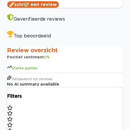
schrijf een review
Geverifieerde reviews
Top beoordeeld
Review overzicht
Positief sentiment
0
%
Sterke punten
Gebaseerd op
reviews
No AI summary available
Filters