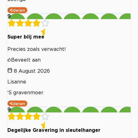
delen
9
Super blij mee
Precies zoals verwacht!
Beveelt aan
8 August 2026
Lisanne
‘S gravenmoer
delen
9
Degelijke Gravering in sleutelhanger