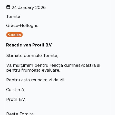
24 January 2026
Tomita
Grâce-Hollogne
delen
Reactie van Protil B.V.
Stimate domnule Tomita,
Vă mulțumim pentru reacția dumneavoastră și
pentru frumoasa evaluare.
Pentru asta muncim zi de zi!
Cu stimă,
Protil B.V.
Beste Tomita,