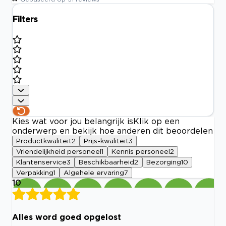
Filters
Kies wat voor jou belangrijk is
Klik op een
onderwerp en bekijk hoe anderen dit beoordelen
Productkwaliteit
2
Prijs-kwaliteit
3
Vriendelijkheid personeel
1
Kennis personeel
2
Klantenservice
3
Beschikbaarheid
2
Bezorging
10
Verpakking
1
Algehele ervaring
7
10
Alles word goed opgelost