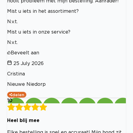
nooit probleem met mijn bestelling. Aanrader!
Mist u iets in het assortiment?
N.v.t.
Mist u iets in onze service?
N.v.t.
Beveelt aan
25 July 2026
Cristina
Nieuwe Niedorp
delen
10
Heel blij mee
Elke bestelling is snel en accuraat! Mijn hond zit