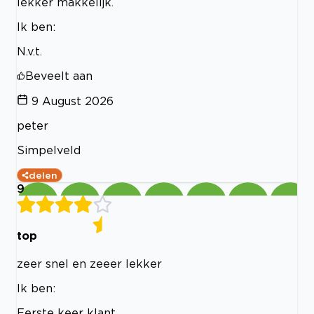
lekker makkelijk.
Ik ben:
N.v.t.
Beveelt aan
9 August 2026
peter
Simpelveld
delen
9
top
zeer snel en zeeer lekker
Ik ben:
Eerste keer klant