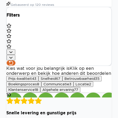
Gebaseerd op
120
reviews
Filters
Kies wat voor jou belangrijk is
Klik op een
onderwerp en bekijk hoe anderen dit beoordelen
Prijs-kwaliteit
43
Snelheid
67
Betrouwbaarheid
35
Boekingsproces
8
Communicatie
3
Locatie
2
Klantenservice
18
Algehele ervaring
77
10
Snelle levering en gunstige prijs