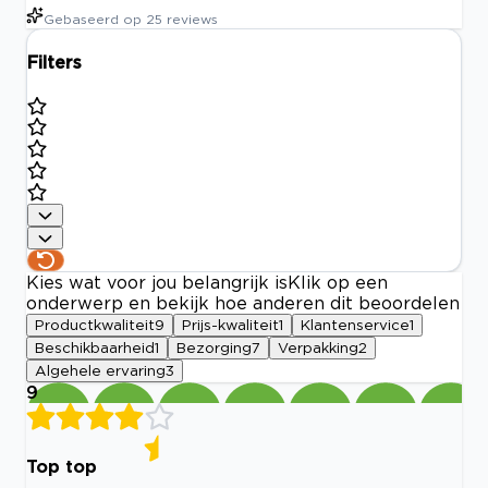
Gebaseerd op
25
reviews
Filters
Kies wat voor jou belangrijk is
Klik op een
onderwerp en bekijk hoe anderen dit beoordelen
Productkwaliteit
9
Prijs-kwaliteit
1
Klantenservice
1
Beschikbaarheid
1
Bezorging
7
Verpakking
2
Algehele ervaring
3
9
Top top