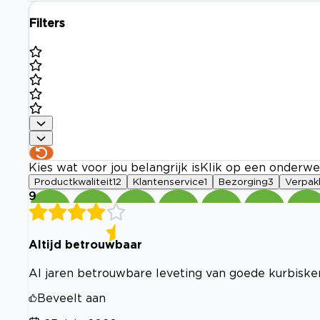
Filters
Kies wat voor jou belangrijk is
Klik op een onderwe
Productkwaliteit
12
Klantenservice
1
Bezorging
3
Verpak
9
Altijd betrouwbaar
Al jaren betrouwbare leveting van goede kurbisker
Beveelt aan