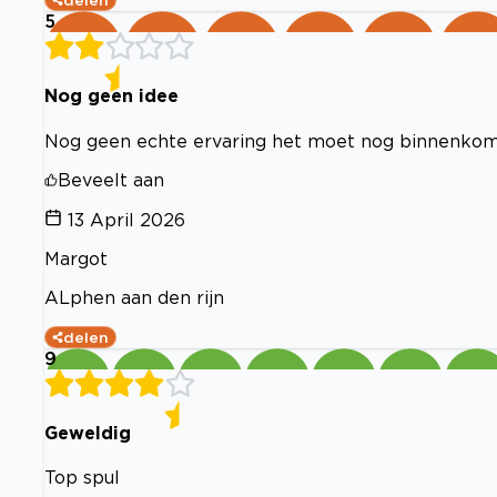
delen
5
Nog geen idee
Nog geen echte ervaring het moet nog binnenko
Beveelt aan
13 April 2026
Margot
ALphen aan den rijn
delen
9
Geweldig
Top spul