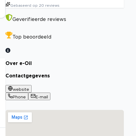
Gebaseerd op
20
reviews
Geverifieerde reviews
Top beoordeeld
Over e-Oil
Contactgegevens
website
Phone
E-mail