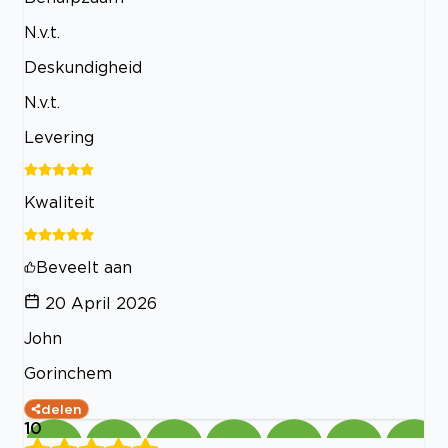
N.v.t.
Deskundigheid
N.v.t.
Levering
Kwaliteit
Beveelt aan
20 April 2026
John
Gorinchem
delen
10