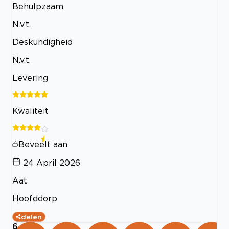
Behulpzaam
N.v.t.
Deskundigheid
N.v.t.
Levering
Kwaliteit
Beveelt aan
24 April 2026
Aat
Hoofddorp
delen
6