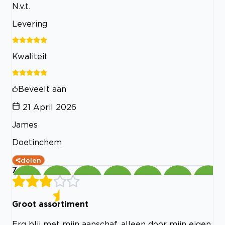
N.v.t.
Levering
Kwaliteit
Beveelt aan
21 April 2026
James
Doetinchem
delen
7
Groot assortiment
Erg blij met mijn aanschaf, alleen door mijn eigen