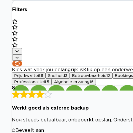
Filters
Kies wat voor jou belangrijk is
Klik op een onderwe
Prijs-kwaliteit
11
Snelheid
3
Betrouwbaarheid
12
Boeking
Professionaliteit
5
Algehele ervaring
16
8
Werkt goed als externe backup
Nog steeds betaalbaar, onbeperkt opslag. Onders
Beveelt aan