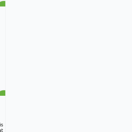
is
at