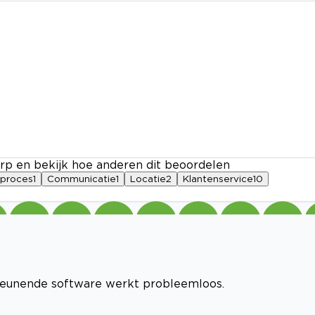
rp en bekijk hoe anderen dit beoordelen
sproces
1
Communicatie
1
Locatie
2
Klantenservice
10
teunende software werkt probleemloos.