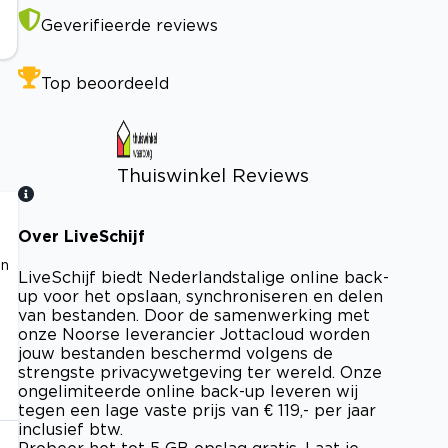
Geverifieerde reviews
Top beoordeeld
Thuiswinkel Reviews
Over LiveSchijf
Bekijk certificaat
en
LiveSchijf biedt Nederlandstalige online back-
up voor het opslaan, synchroniseren en delen
van bestanden. Door de samenwerking met
onze Noorse leverancier Jottacloud worden
jouw bestanden beschermd volgens de
strengste privacywetgeving ter wereld. Onze
ongelimiteerde online back-up leveren wij
tegen een lage vaste prijs van € 119,- per jaar
inclusief btw.
Probeer het tot 5 GB opslag gratis. Laat je