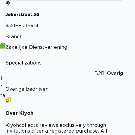
Jekerstraat
56
3521EH
Utrecht
Branch
Zakelijke Dienstverlening
Specializations
B2B, Overig
et
t
Overige bedrijven
ima
Over
Kiyoh
Kiyoh
collects reviews exclusively through
invitations after a registered purchase. All