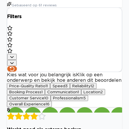
Gebaseerd op
61
reviews
Filters
Kies wat voor jou belangrijk is
Klik op een
onderwerp en bekijk hoe anderen dit beoordelen
Price-Quality Ratio
11
Speed
3
Reliability
12
Booking Process
1
Communication
1
Location
2
Customer Service
10
Professionalism
5
Overall Experience
16
8