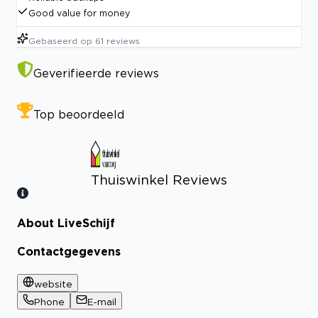
Good value for money
Gebaseerd op
61
reviews
Geverifieerde reviews
Top beoordeeld
Thuiswinkel Reviews
About LiveSchijf
Bekijk certificaat
Contactgegevens
website
Phone
E-mail