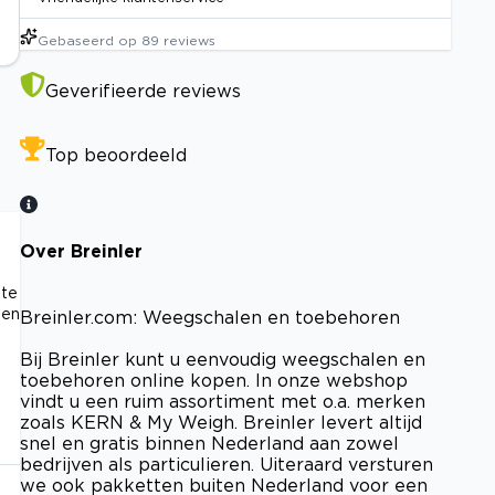
Gebaseerd op
89
reviews
Geverifieerde reviews
Top beoordeeld
Over Breinler
ste
men
Breinler.com: Weegschalen en toebehoren
Bij Breinler kunt u eenvoudig weegschalen en
toebehoren online kopen. In onze webshop
vindt u een ruim assortiment met o.a. merken
zoals KERN & My Weigh. Breinler levert altijd
snel en gratis binnen Nederland aan zowel
bedrijven als particulieren. Uiteraard versturen
we ook pakketten buiten Nederland voor een