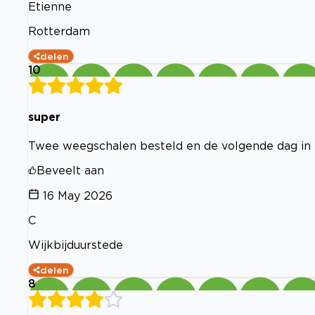
Etienne
Rotterdam
delen
10
super
Twee weegschalen besteld en de volgende dag in h
Beveelt aan
16 May 2026
C
Wijkbijduurstede
delen
8