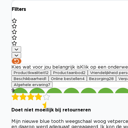
Filters
Kies wat voor jou belangrijk is
Klik op een onderwe
Productkwaliteit
12
Productaanbod
2
Vriendelijkheid per
Beschikbaarheid
1
Online bestellen
4
Bezorging
28
Verp
Algehele ervaring
7
9
Doet niet moeilijk bij retourneren
Mijn nieuwe blue tooth weegschaal woog vetperce
en daarop werd adequaat gereageerd. Ik kon de w