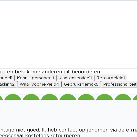
rp en bekijk hoe anderen dit beoordelen
soneel
1
Kennis personeel
1
Klantenservice
11
Retourbeleid
1
akking
2
Waar voor je geld
4
Gebruiksgemak
6
Professionaliteit
ntage niet goed. Ik heb contact opgenomen via de e-ma
eegschaal kosteloos retourneren