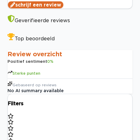
schrijf een review
Geverifieerde reviews
Top beoordeeld
Review overzicht
Positief sentiment
0
%
Sterke punten
Gebaseerd op
reviews
No AI summary available
Filters