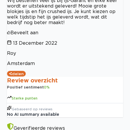
Wij bestellen veel ijs bij Ijs-Garant en elke keer
wordt er uitstekend geleverd! Mooie grote
blokjes ijs en fijn crushed ijs. Je kunt kiezen op
welk tijdstip het ijs geleverd wordt, wat dit
bedrijf nog beter maakt!
Beveelt aan
13 December 2022
Roy
Amsterdam
delen
Review overzicht
Positief sentiment
0
%
Sterke punten
Gebaseerd op
reviews
No AI summary available
Geverifieerde reviews