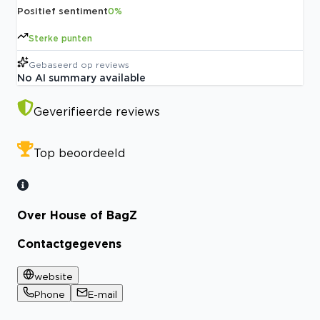
Positief sentiment
0
%
Sterke punten
Gebaseerd op
reviews
No AI summary available
Geverifieerde reviews
Top beoordeeld
Over House of BagZ
Contactgegevens
website
Phone
E-mail