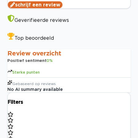
schrijf een review
Geverifieerde reviews
Top beoordeeld
Review overzicht
Positief sentiment
0
%
Sterke punten
Gebaseerd op
reviews
No AI summary available
Filters