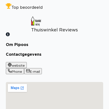
Top beoordeeld
Thuiswinkel Reviews
Om Pipoos
Bekijk certificaat
Contactgegevens
website
Phone
E-mail