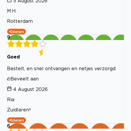
5 August 2026
M.H.
Rotterdam
delen
9
Goed
Bestelt, en snel ontvangen en netjes verzorgd
Beveelt aan
4 August 2026
Ria
Zuidlaren⁸
delen
6