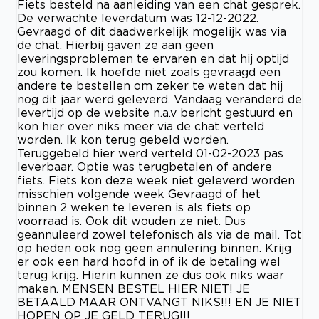
Fiets besteld na aanleiding van een chat gesprek.
De verwachte leverdatum was 12-12-2022.
Gevraagd of dit daadwerkelijk mogelijk was via
de chat. Hierbij gaven ze aan geen
leveringsproblemen te ervaren en dat hij optijd
zou komen. Ik hoefde niet zoals gevraagd een
andere te bestellen om zeker te weten dat hij
nog dit jaar werd geleverd. Vandaag veranderd de
levertijd op de website n.a.v bericht gestuurd en
kon hier over niks meer via de chat verteld
worden. Ik kon terug gebeld worden.
Teruggebeld hier werd verteld 01-02-2023 pas
leverbaar. Optie was terugbetalen of andere
fiets. Fiets kon deze week niet geleverd worden
misschien volgende week Gevraagd of het
binnen 2 weken te leveren is als fiets op
voorraad is. Ook dit wouden ze niet. Dus
geannuleerd zowel telefonisch als via de mail. Tot
op heden ook nog geen annulering binnen. Krijg
er ook een hard hoofd in of ik de betaling wel
terug krijg. Hierin kunnen ze dus ook niks waar
maken. MENSEN BESTEL HIER NIET! JE
BETAALD MAAR ONTVANGT NIKS!!! EN JE NIET
HOPEN OP JE GELD TERUG!!!