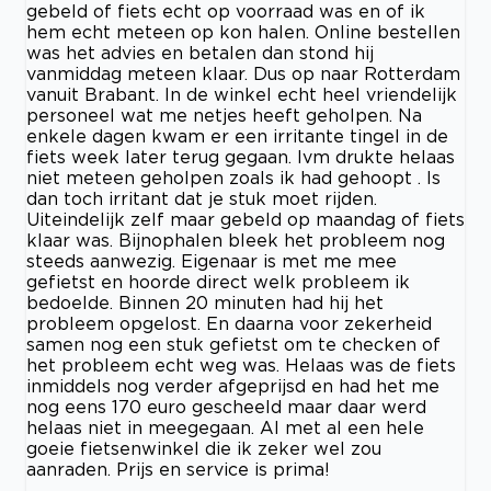
gebeld of fiets echt op voorraad was en of ik
hem echt meteen op kon halen. Online bestellen
was het advies en betalen dan stond hij
vanmiddag meteen klaar. Dus op naar Rotterdam
vanuit Brabant. In de winkel echt heel vriendelijk
personeel wat me netjes heeft geholpen. Na
enkele dagen kwam er een irritante tingel in de
fiets week later terug gegaan. Ivm drukte helaas
niet meteen geholpen zoals ik had gehoopt . Is
dan toch irritant dat je stuk moet rijden.
Uiteindelijk zelf maar gebeld op maandag of fiets
klaar was. Bijnophalen bleek het probleem nog
steeds aanwezig. Eigenaar is met me mee
gefietst en hoorde direct welk probleem ik
bedoelde. Binnen 20 minuten had hij het
probleem opgelost. En daarna voor zekerheid
samen nog een stuk gefietst om te checken of
het probleem echt weg was. Helaas was de fiets
inmiddels nog verder afgeprijsd en had het me
nog eens 170 euro gescheeld maar daar werd
helaas niet in meegegaan. Al met al een hele
goeie fietsenwinkel die ik zeker wel zou
aanraden. Prijs en service is prima!