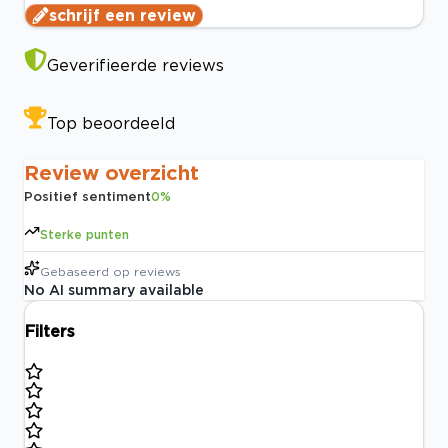
schrijf een review
Geverifieerde reviews
Top beoordeeld
Review overzicht
Positief sentiment
0
%
Sterke punten
Gebaseerd op
reviews
No AI summary available
Filters