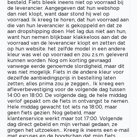
besteld. Fiets bleek ineens niet op voorraad bij
de leverancier. Aangegeven dat hun webshop
dan niet klopt, want daar stond hij wel op
voorraad. Ik kreeg te horen, dat hun voorraad aan
die van hun leverancier is gekoppeld en dat ze
aan dropshipping doen. Het lag dus niet aan hun,
want hun nemen blijkbaar klakkeloos aan dat de
voorraad van de leverancier klopt en zetten dat
op hun website. het zelfde model in een andere
kleur was wel op voorraad en zou z.s.m. geleverd
kunnen worden. Nog om korting gevraagd
vanwege eerde genoemde slordigheid, maar dit
was niet mogelijk. Fiets in de andere kleur voor
dezelfde aanbiedingsprijs in bestelling laten
zetten, alles prima zou je zeggen... Ik kreeg een
afleverbevestiging voor de volgende dag tussen
14:00 en 18:00. De volgende dag, de hele middag
verlof gepakt om de fiets in ontvangst te nemen.
Hele middag gewacht tot iets na 18:00, maar
geen fiets gezien. Nog gebeld, maar
klantenservice werkt maar tot 17:00. Volgende
dag direct gebeld en mijn verhaal gedaan, ze
gingen het uitzoeken... Kreeg ik ineens een e-mail
met excuses en de boodschap dat mijn fiets