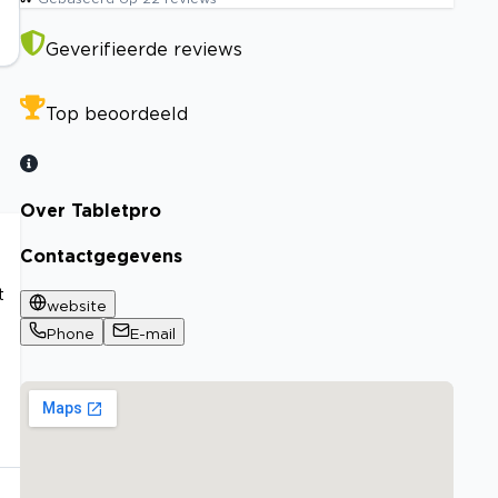
Geverifieerde reviews
Top beoordeeld
Over Tabletpro
Contactgegevens
t
website
Phone
E-mail