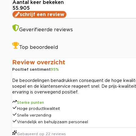
Aantal keer bekeken
55.905
schrijf een review
Geverifieerde reviews
Top beoordeeld
Review overzicht
Positief sentiment
95
%
De beoordelingen benadrukken consequent de hoge kwalitei
soepel en de klantenservice reageert snel. De prijs-kwalite
ervaring is overwegend positief.
Sterke punten
Hoge productkwaliteit
Snelle verzending
Vriendelijk en behulpzaam personeel
Gebaseerd op
22
reviews