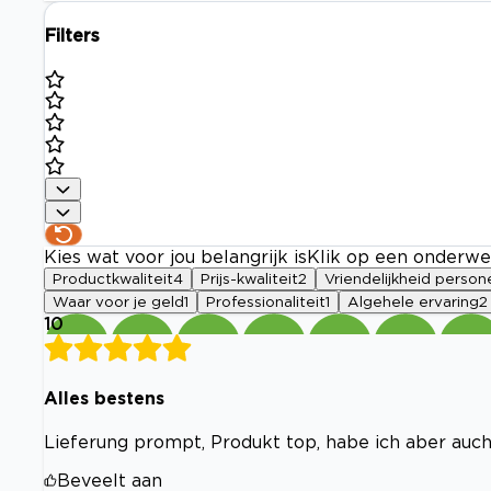
Filters
Kies wat voor jou belangrijk is
Klik op een onderwe
Productkwaliteit
4
Prijs-kwaliteit
2
Vriendelijkheid person
Waar voor je geld
1
Professionaliteit
1
Algehele ervaring
2
10
Alles bestens
Lieferung prompt, Produkt top, habe ich aber auch
Beveelt aan