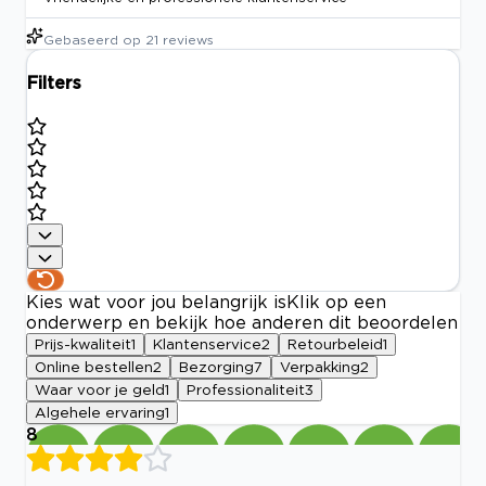
Gebaseerd op
21
reviews
Filters
Kies wat voor jou belangrijk is
Klik op een
onderwerp en bekijk hoe anderen dit beoordelen
Prijs-kwaliteit
1
Klantenservice
2
Retourbeleid
1
Online bestellen
2
Bezorging
7
Verpakking
2
Waar voor je geld
1
Professionaliteit
3
Algehele ervaring
1
8