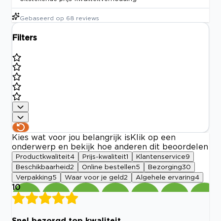
Gebaseerd op
68
reviews
Filters
Kies wat voor jou belangrijk is
Klik op een
onderwerp en bekijk hoe anderen dit beoordelen
Productkwaliteit
4
Prijs-kwaliteit
1
Klantenservice
9
Beschikbaarheid
2
Online bestellen
5
Bezorging
30
Verpakking
5
Waar voor je geld
2
Algehele ervaring
4
10
Snel bezorgd top kwaliteit.