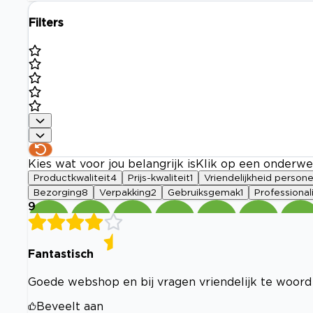
Filters
Kies wat voor jou belangrijk is
Klik op een onderwe
Productkwaliteit
4
Prijs-kwaliteit
1
Vriendelijkheid persone
Bezorging
8
Verpakking
2
Gebruiksgemak
1
Professionali
9
Fantastisch
Goede webshop en bij vragen vriendelijk te woor
Beveelt aan