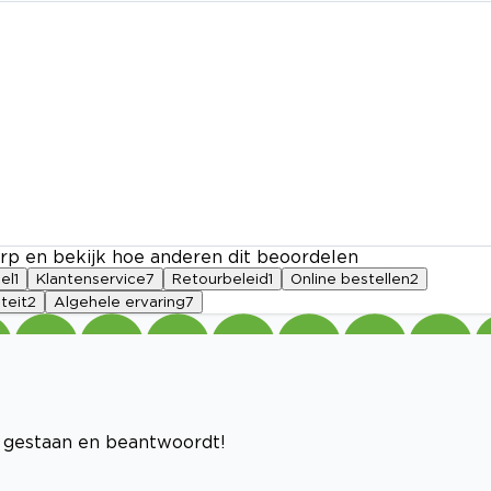
rp en bekijk hoe anderen dit beoordelen
el
1
Klantenservice
7
Retourbeleid
1
Online bestellen
2
teit
2
Algehele ervaring
7
d gestaan en beantwoordt!